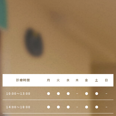
診療時間
月
火
水
木
金
土
日
10:00～13:00
●
●
●
−
●
●
−
14:00～18:00
●
●
●
−
●
●
−